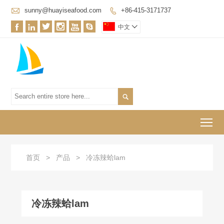

sunny@huayiseafood.com
+86-415-3171737







中文


To
首页
>
产品
>
冷冻辣蛤lam
冷冻辣蛤lam