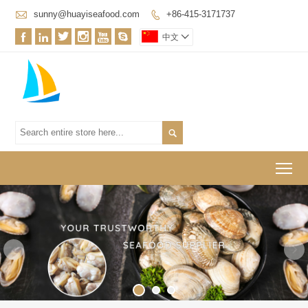

sunny@huayiseafood.com
+86-415-3171737







中文


To