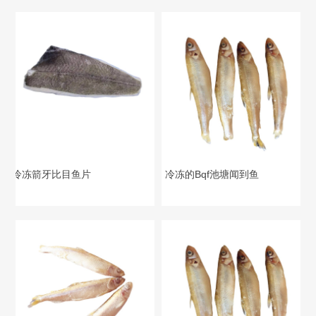
冷冻箭牙比目鱼片
冷冻的Bqf池塘闻到鱼