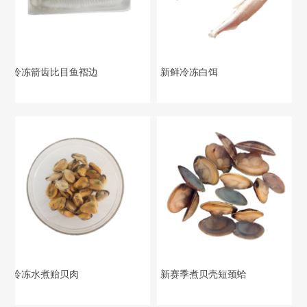
冷冻箭齿比目鱼褶边
新鲜冷冻白饵
冷冻水煮贻贝肉
新赛季煮贝壳短颈蛤