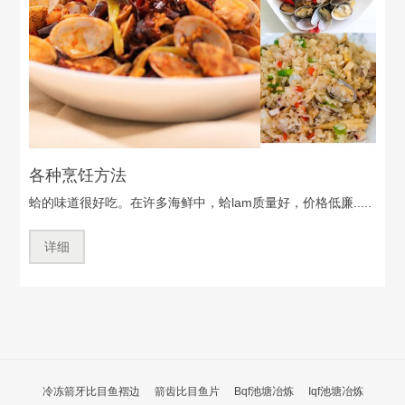
各种烹饪方法
蛤的味道很好吃。在许多海鲜中，蛤lam质量好，价格低廉.....
详细
冷冻箭牙比目鱼褶边
箭齿比目鱼片
Bqf池塘冶炼
Iqf池塘冶炼