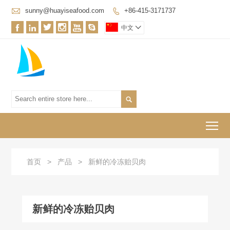

sunny@huayiseafood.com
+86-415-3171737







中文


To
首页
>
产品
>
新鲜的冷冻贻贝肉
新鲜的冷冻贻贝肉