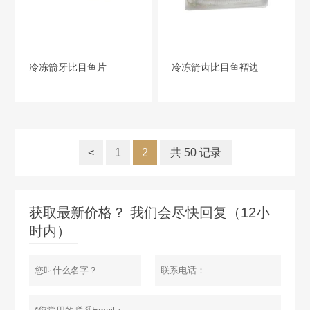
冷冻箭牙比目鱼片
冷冻箭齿比目鱼褶边
<
1
2
共 50 记录
获取最新价格？ 我们会尽快回复（12小
时内）