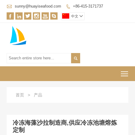

sunny@huayiseafood.com
+86-415-3171737







中文


To
首页
>
产品
冷冻海藻沙拉制造商,供应冷冻池塘熔炼
定制